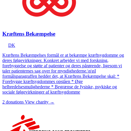
Kræftens Bekæmpelse
DK
Kræftens Bekæmpelses formål er at bekæmpe kræftsygdomme og
deres følgevirkninger. Konkret arbejder vi med forskning,
forebyggelse og støtte af patienter og deres pårørende, ligesom vi
taler patienternes sag over for myndighederne.\n\nI
formålsparagraffen hedder det, at Kræftens Bekæmpelse skal: *
Forebygge kræftsygdommes opståen * Øge
helbredelsesmulighederne * Begrænse de fysiske, psykiske og
sociale følgevirkninger af kræftsygdomme
2 donations
View charity →