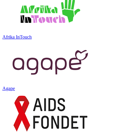
Afrika InTouch
Agape