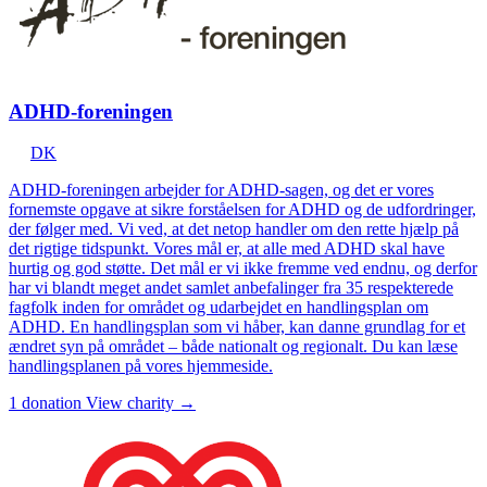
ADHD-foreningen
DK
ADHD-foreningen arbejder for ADHD-sagen, og det er vores
fornemste opgave at sikre forståelsen for ADHD og de udfordringer,
der følger med. Vi ved, at det netop handler om den rette hjælp på
det rigtige tidspunkt. Vores mål er, at alle med ADHD skal have
hurtig og god støtte. Det mål er vi ikke fremme ved endnu, og derfor
har vi blandt meget andet samlet anbefalinger fra 35 respekterede
fagfolk inden for området og udarbejdet en handlingsplan om
ADHD. En handlingsplan som vi håber, kan danne grundlag for et
ændret syn på området – både nationalt og regionalt. Du kan læse
handlingsplanen på vores hjemmeside.
1 donation
View charity →