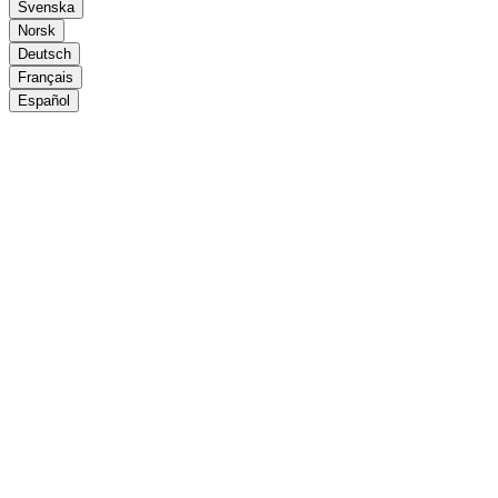
Svenska
Norsk
Deutsch
Français
Español