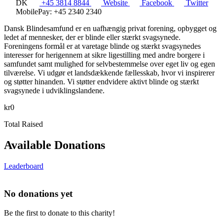
DK
+45 3814 8844
Website
Facebook
Twitter
MobilePay: +45 2340 2340
Dansk Blindesamfund er en uafhængig privat forening, opbygget og
ledet af mennesker, der er blinde eller stærkt svagsynede.
Foreningens formål er at varetage blinde og stærkt svagsynedes
interesser for herigennem at sikre ligestilling med andre borgere i
samfundet samt mulighed for selvbestemmelse over eget liv og egen
tilværelse. Vi udgør et landsdækkende fællesskab, hvor vi inspirerer
og støtter hinanden. Vi støtter endvidere aktivt blinde og stærkt
svagsynede i udviklingslandene.
kr0
Total Raised
Available Donations
Leaderboard
No donations yet
Be the first to donate to this charity!