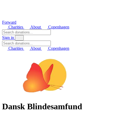
Forward
Charities
About
Copenhagen
Sign in
Charities
About
Copenhagen
Dansk Blindesamfund